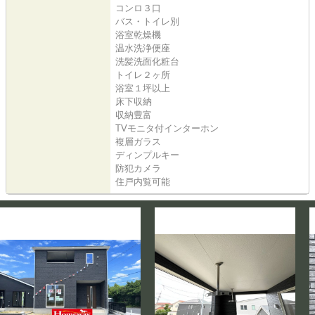
コンロ３口
バス・トイレ別
浴室乾燥機
温水洗浄便座
洗髪洗面化粧台
トイレ２ヶ所
浴室１坪以上
床下収納
収納豊富
TVモニタ付インターホン
複層ガラス
ディンプルキー
防犯カメラ
住戸内覧可能