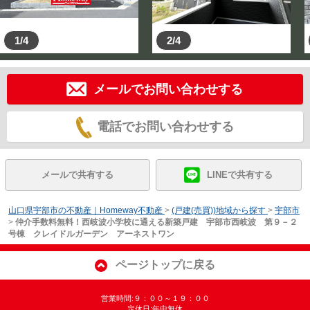
1/4
2/4
メールでお問い合わせする
電話でお問い合わせする
メールで共有する
LINEで共有する
山口県宇部市の不動産｜Homeway不動産
>
(戸建(売買))地域から探す
>
宇部市
>
仲介手数料無料！西岐波小学校に通える新築戸建 宇部市西岐波 第９－２
号棟 クレイドルガーデン アーネストワン
ページトップに戻る
営業時間:９：００～１９：００
定休日:年中無休