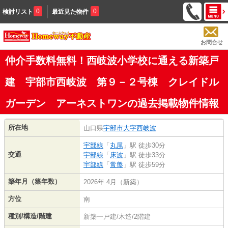
0
0
検討リスト
最近見た物件
お問合せ
仲介手数料無料！西岐波小学校に通える新築戸
建 宇部市西岐波 第９－２号棟 クレイドル
ガーデン アーネストワンの過去掲載物件情報
所在地
山口県
宇部市
大字西岐波
宇部線
「
丸尾
」駅 徒歩30分
交通
宇部線
「
床波
」駅 徒歩33分
宇部線
「
常盤
」駅 徒歩59分
築年月（築年数）
2026年 4月（新築）
方位
南
種別/構造/階建
新築一戸建/木造/2階建