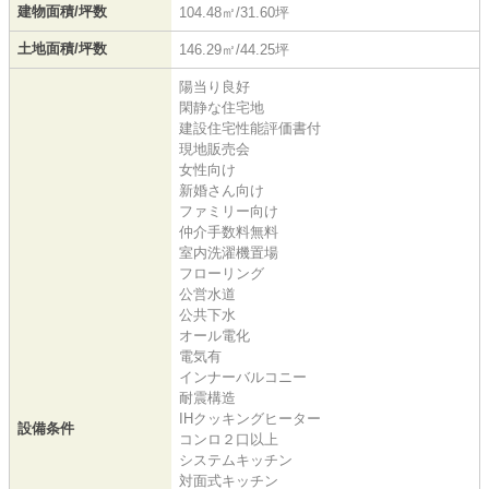
建物面積/坪数
104.48㎡/31.60坪
土地面積/坪数
146.29㎡/44.25坪
陽当り良好
閑静な住宅地
建設住宅性能評価書付
現地販売会
女性向け
新婚さん向け
ファミリー向け
仲介手数料無料
室内洗濯機置場
フローリング
公営水道
公共下水
オール電化
電気有
インナーバルコニー
耐震構造
IHクッキングヒーター
設備条件
コンロ２口以上
システムキッチン
対面式キッチン