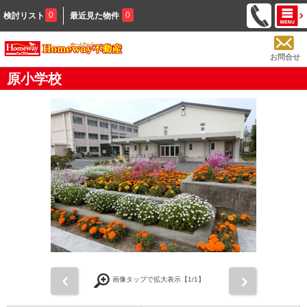
0
0
検討リスト
最近見た物件
お問合せ
原小学校
前
次
画像タップで拡大表示【
1
/1】