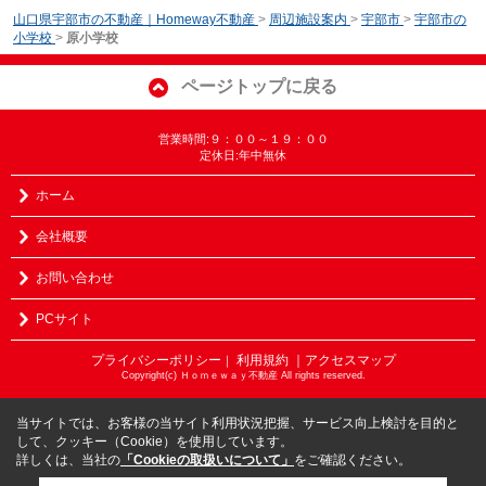
山口県宇部市の不動産｜Homeway不動産
>
周辺施設案内
>
宇部市
>
宇部市の
小学校
>
原小学校
ページトップに戻る
営業時間:９：００～１９：００
定休日:年中無休
ホーム
会社概要
お問い合わせ
PCサイト
プライバシーポリシー
利用規約
｜アクセスマップ
｜
Copyright(c) Ｈｏｍｅｗａｙ不動産 All rights reserved.
当サイトでは、お客様の当サイト利用状況把握、サービス向上検討を目的と
して、クッキー（Cookie）を使用しています。
詳しくは、当社の
「Cookieの取扱いについて」
をご確認ください。