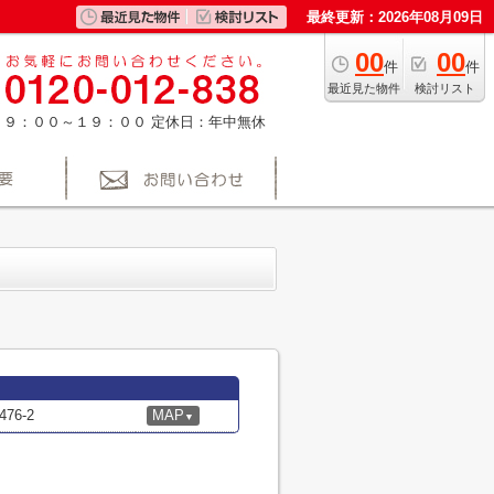
最終更新：2026年08月09日
00
00
件
件
最近見た物件
検討リスト
：９：００～１９：００
定休日：年中無休
6-2
MAP
▼