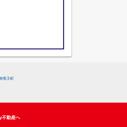
南竜王町
y不動産へ