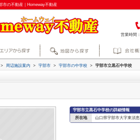
市の不動産｜Homeway不動産
営業時間
>
周辺施設案内
>
宇部市
>
宇部市の中学校
>
宇部市立黒石中学校
宇部市立黒石中学校の詳細情報
所在地
山口県宇部市大字東須恵47