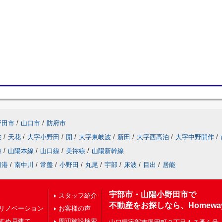
野田市
/
山口市
/
防府市
波
/
天花
/
大字小野田
/
開
/
大字東岐波
/
新田
/
大字西高泊
/
大字中野開作
/
線
/
山陽本線
/
山口線
/
美祢線
/
山陽新幹線
田港
/
南中川
/
常盤
/
小野田
/
丸尾
/
宇部
/
床波
/
目出
/
居能
宇部市・山陽小野田市で
スタッフ紹介
不動産をお探しなら、Homewa
リノベーション
お客様の声
すめ戸建て
周辺施設検索