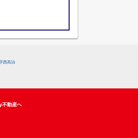
字西高泊
y不動産へ