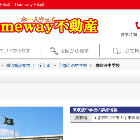
動産｜Homeway不動産
営業時間
>
周辺施設案内
>
宇部市
>
宇部市の中学校
>
東岐波中学校
東岐波中学校の詳細情報
所在地
山口県宇部市大字東岐波3