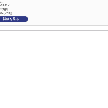
に…
/83.41㎡
99
万円
99m／33分
詳細を見る