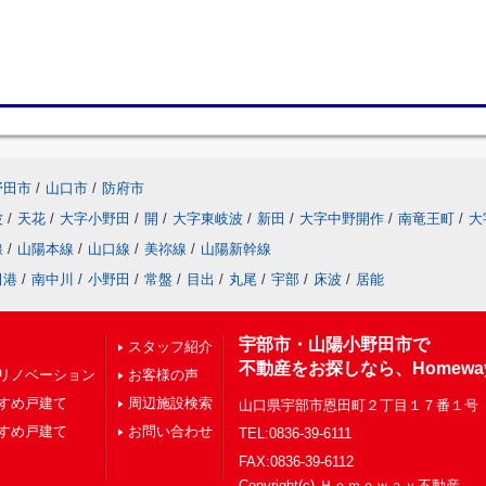
野田市
/
山口市
/
防府市
波
/
天花
/
大字小野田
/
開
/
大字東岐波
/
新田
/
大字中野開作
/
南竜王町
/
大
線
/
山陽本線
/
山口線
/
美祢線
/
山陽新幹線
田港
/
南中川
/
小野田
/
常盤
/
目出
/
丸尾
/
宇部
/
床波
/
居能
宇部市・山陽小野田市で
スタッフ紹介
不動産をお探しなら、Homewa
リノベーション
お客様の声
すめ戸建て
周辺施設検索
山口県宇部市恩田町２丁目１７番１号
すめ戸建て
お問い合わせ
TEL:0836-39-6111
FAX:0836-39-6112
Copyright(c) Ｈｏｍｅｗａｙ不動産