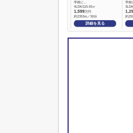
学校に…
学校
4LDK/115.93㎡
3LDK
1,599
1,2
万円
約2353m／30分
約25
詳細を見る