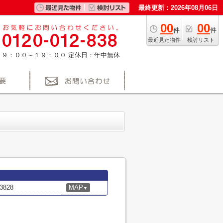
最終更新：2026年08月06日
00
00
件
件
最近見た物件
検討リスト
：９：００～１９：００
定休日：年中無休
828
MAP
▼