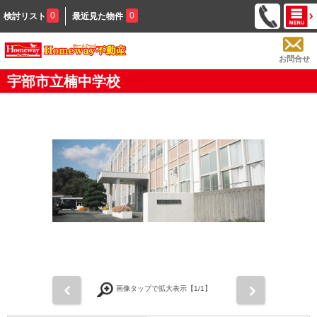
0
0
検討リスト
最近見た物件
お問合せ
宇部市立楠中学校
前
次
画像タップで拡大表示【
1
/1】