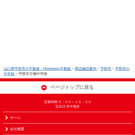
山口県宇部市の不動産｜Homeway不動産
>
周辺施設案内
>
宇部市
>
宇部市の
中学校
>
宇部市立楠中学校
ページトップに戻る
営業時間:９：００～１９：００
定休日:年中無休
ホーム
会社概要