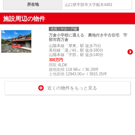
所在地
山口県宇部市大字船木4481
施設周辺の物件
売買｜中古一戸建
万倉小学校に通える 農地付き中古住宅 宇
部市西万倉
山陽本線「厚東」駅 徒歩75分
美祢線「湯ノ峠」駅 徒歩180分
山陽本線「宇部」駅 徒歩140分
300万円
間取:
4LDK
建物面積:
119.98㎡ / 36.29坪
土地面積:
12943.00㎡ / 3915.25坪
近くの物件をもっと見る