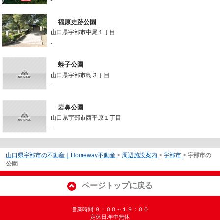
-
福原史跡公園
山口県宇部市中尾１丁目
-
蛭子公園
山口県宇部市島３丁目
-
岩鼻公園
山口県宇部市西平原１丁目
-
山口県宇部市の不動産｜Homeway不動産
>
周辺施設案内
>
宇部市
>
宇部市の
公園
ページトップに戻る
営業時間:９：００～１９：００
定休日:年中無休