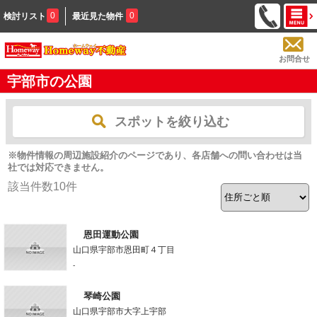
0
0
検討リスト
最近見た物件
お問合せ
宇部市の公園
スポットを絞り込む
※物件情報の周辺施設紹介のページであり、各店舗への問い合わせは当
社では対応できません。
該当件数
10
件
恩田運動公園
山口県宇部市恩田町４丁目
-
琴崎公園
山口県宇部市大字上宇部