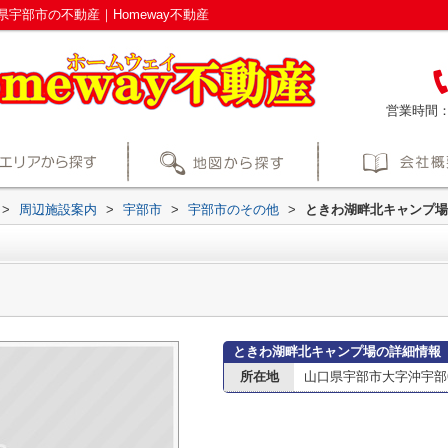
宇部市の不動産｜Homeway不動産
営業時間
>
周辺施設案内
>
宇部市
>
宇部市のその他
>
ときわ湖畔北キャンプ場
ときわ湖畔北キャンプ場の詳細情報
所在地
山口県宇部市大字沖宇部6