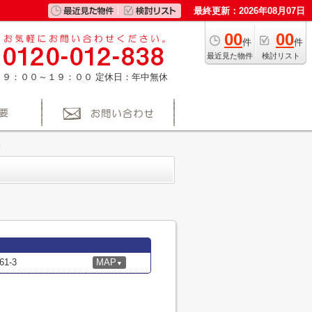
最終更新：2026年08月07日
00
00
件
件
最近見た物件
検討リスト
：９：００～１９：００
定休日：年中無休
1-3
MAP
▼