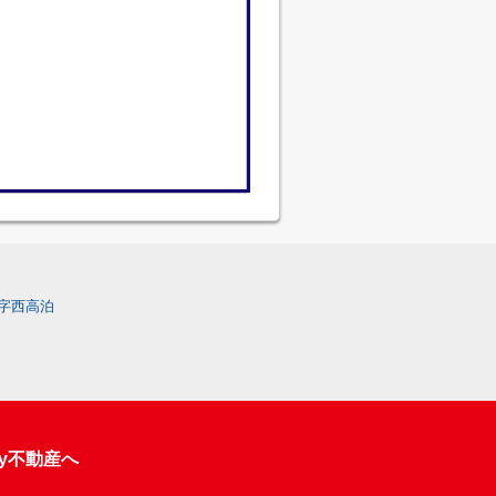
字西高泊
y不動産へ