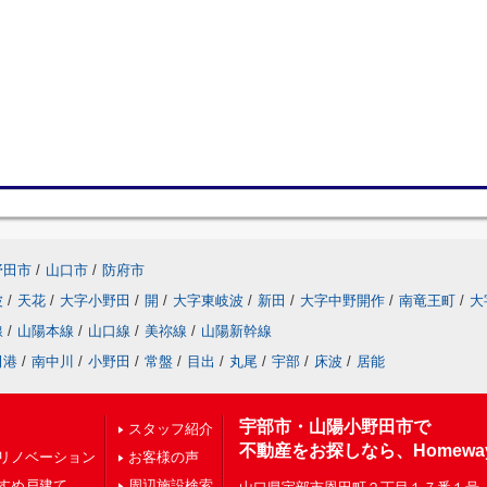
野田市
/
山口市
/
防府市
波
/
天花
/
大字小野田
/
開
/
大字東岐波
/
新田
/
大字中野開作
/
南竜王町
/
大
線
/
山陽本線
/
山口線
/
美祢線
/
山陽新幹線
田港
/
南中川
/
小野田
/
常盤
/
目出
/
丸尾
/
宇部
/
床波
/
居能
宇部市・山陽小野田市で
スタッフ紹介
不動産をお探しなら、Homewa
リノベーション
お客様の声
すめ戸建て
周辺施設検索