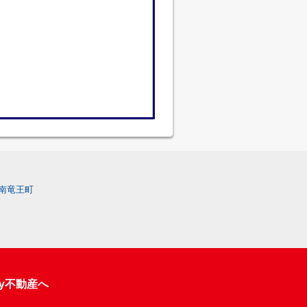
南竜王町
y不動産へ