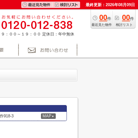
最終更新：2026年08月09日
00
00
件
件
最近見た物件
検討リスト
：９：００～１９：００
定休日：年中無休
18-3
MAP
▼