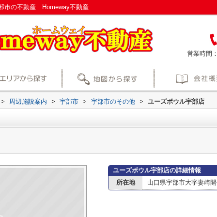
市の不動産｜Homeway不動産
営業時間
>
周辺施設案内
>
宇部市
>
宇部市のその他
>
ユーズボウル宇部店
ユーズボウル宇部店の詳細情報
所在地
山口県宇部市大字妻崎開作9