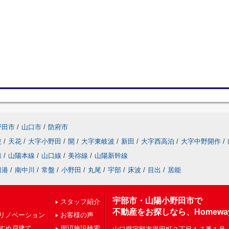
野田市
/
山口市
/
防府市
波
/
天花
/
大字小野田
/
開
/
大字東岐波
/
新田
/
大字西高泊
/
大字中野開作
/
線
/
山陽本線
/
山口線
/
美祢線
/
山陽新幹線
田港
/
南中川
/
常盤
/
小野田
/
丸尾
/
宇部
/
床波
/
目出
/
居能
宇部市・山陽小野田市で
スタッフ紹介
不動産をお探しなら、Homewa
リノベーション
お客様の声
すめ戸建て
周辺施設検索