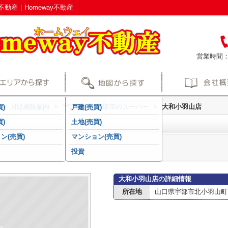
動産｜Homeway不動産
営業時間
>
周辺施設案内
>
宇部市
>
宇部市のスーパー
>
大和小羽山店
)
戸建(売買)
)
土地(売買)
ン(売買)
マンション(売買)
投資
大和小羽山店の詳細情報
所在地
山口県宇部市北小羽山町２