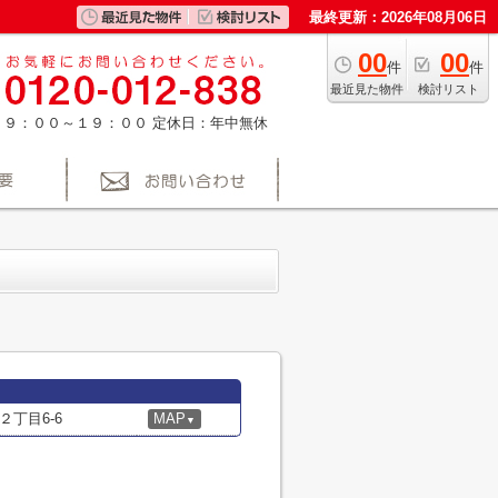
最終更新：2026年08月06日
00
00
件
件
最近見た物件
検討リスト
：９：００～１９：００
定休日：年中無休
丁目6-6
MAP
▼