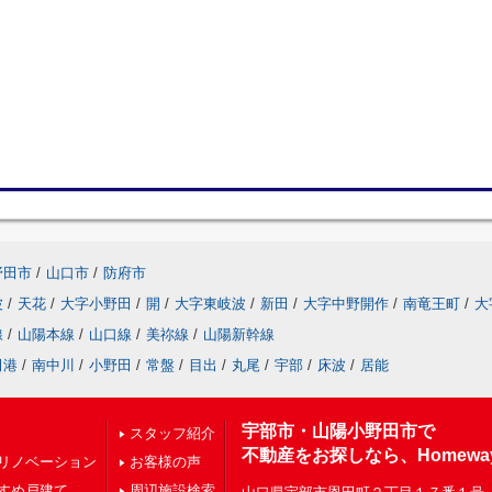
野田市
/
山口市
/
防府市
波
/
天花
/
大字小野田
/
開
/
大字東岐波
/
新田
/
大字中野開作
/
南竜王町
/
大
線
/
山陽本線
/
山口線
/
美祢線
/
山陽新幹線
田港
/
南中川
/
小野田
/
常盤
/
目出
/
丸尾
/
宇部
/
床波
/
居能
宇部市・山陽小野田市で
スタッフ紹介
不動産をお探しなら、Homewa
リノベーション
お客様の声
すめ戸建て
周辺施設検索