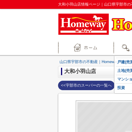
大和小羽山店情報ページ｜山口県宇部市の不
山口県宇部市の不動産｜Homeway不動産
戸建(売買
大和小羽山店
土地(売買
マンショ
<<宇部市のスーパーの一覧へ
投資