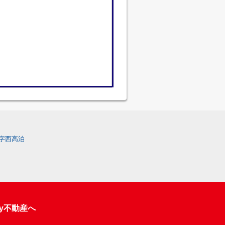
字西高泊
y不動産へ