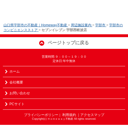
山口県宇部市の不動産｜Homeway不動産
>
周辺施設案内
>
宇部市
>
宇部市の
コンビニエンスストア
>
セブンイレブン 宇部西岐波店
ページトップに戻る
営業時間:９：００～１９：００
定休日:年中無休
ホーム
会社概要
お問い合わせ
PCサイト
プライバシーポリシー
利用規約
｜アクセスマップ
｜
Copyright(c) Ｈｏｍｅｗａｙ不動産 All rights reserved.