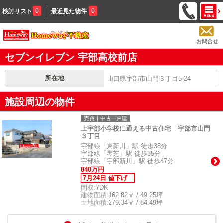
0
0
検討リスト
最近見た物件
お問合せ
セブンイレブン 宇部高校前店
所在地
山口県宇部市山門３丁目5-24
施設周辺の物件
売買｜中古一戸建
上宇部小学校に通える中古住宅 宇部市山門
３丁目
宇部線「東新川」駅 徒歩38分
宇部線「琴芝」駅 徒歩35分
宇部線「宇部新川」駅 徒歩47分
840万円
7月24日 値下げ
間取:
7DK
建物面積:
162.82㎡ / 49.25坪
土地面積:
279.34㎡ / 84.49坪