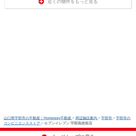
近くの物件をもっと見る
山口県宇部市の不動産｜Homeway不動産
>
周辺施設案内
>
宇部市
>
宇部市の
コンビニエンスストア
>
セブンイレブン 宇部高校前店