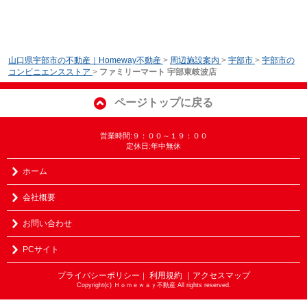
山口県宇部市の不動産｜Homeway不動産
>
周辺施設案内
>
宇部市
>
宇部市の
コンビニエンスストア
>
ファミリーマート 宇部東岐波店
ページトップに戻る
営業時間:９：００～１９：００
定休日:年中無休
ホーム
会社概要
お問い合わせ
PCサイト
プライバシーポリシー
利用規約
｜アクセスマップ
｜
Copyright(c) Ｈｏｍｅｗａｙ不動産 All rights reserved.