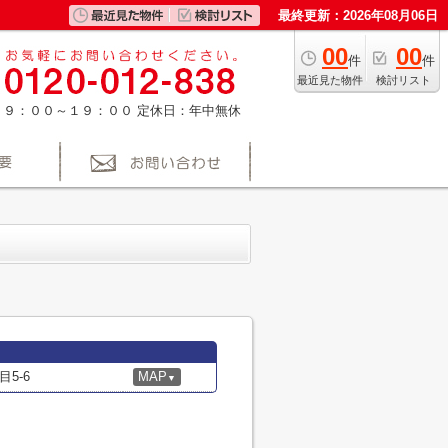
最終更新：2026年08月06日
00
00
件
件
最近見た物件
検討リスト
：９：００～１９：００
定休日：年中無休
5-6
MAP
▼