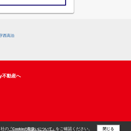
字西高泊
y不動産へ
当社の
をご確認ください。
閉じる
「Cookieの取扱いについて」