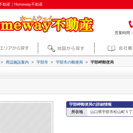
動産｜Homeway不動産
営業時間
>
周辺施設案内
>
宇部市
>
宇部市の郵便局
>
宇部岬郵便局
宇部岬郵便局の詳細情報
所在地
山口県宇部市松山町５丁目