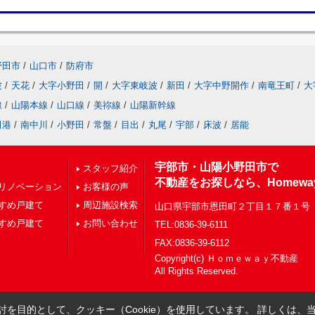
野田市
/
山口市
/
防府市
波
/
天花
/
大字小野田
/
開
/
大字東岐波
/
新田
/
大字中野開作
/
南竜王町
/
大
線
/
山陽本線
/
山口線
/
美祢線
/
山陽新幹線
田港
/
南中川
/
小野田
/
常盤
/
目出
/
丸尾
/
宇部
/
床波
/
居能
宇部市・山陽小野田市で
スタッフ紹介
不動産をお探しなら、Homewa
リノベーション
お客様の声
すめ戸建て
周辺施設検索
山口県宇部市恩田町２丁目１７番１号
すめ戸建て
お問い合わせ
TEL:0836-39-6111
FAX:0836-39-6112
Copyright(c) Ｈｏｍｅｗａｙ不動産
All Rights Reserved.
を目的として、クッキー（Cookie）を使用しています。
詳しくは、