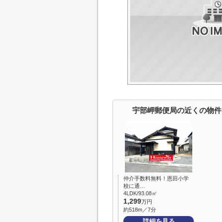
宇部岬郵便局の近くの物件
仲介手数料無料！恩田小学
校に通…
4LDK/93.08㎡
1,299
万円
約518m／7分
詳細を見る