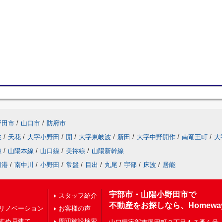
野田市
/
山口市
/
防府市
波
/
天花
/
大字小野田
/
開
/
大字東岐波
/
新田
/
大字中野開作
/
南竜王町
/
大
線
/
山陽本線
/
山口線
/
美祢線
/
山陽新幹線
田港
/
南中川
/
小野田
/
常盤
/
目出
/
丸尾
/
宇部
/
床波
/
居能
宇部市・山陽小野田市で
スタッフ紹介
不動産をお探しなら、Homewa
リノベーション
お客様の声
すめ戸建て
周辺施設検索