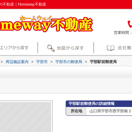
不動産｜Homeway不動産
営業時間
>
周辺施設案内
>
宇部市
>
宇部市の郵便局
>
宇部駅前郵便局
宇部駅前郵便局の詳細情報
所在地
山口県宇部市西宇部南２丁