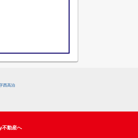
字西高泊
y不動産へ