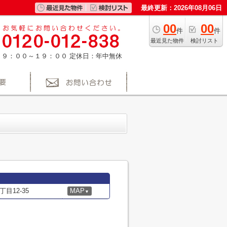
最終更新：2026年08月06日
00
00
件
件
最近見た物件
検討リスト
：９：００～１９：００
定休日：年中無休
目12-35
MAP
▼