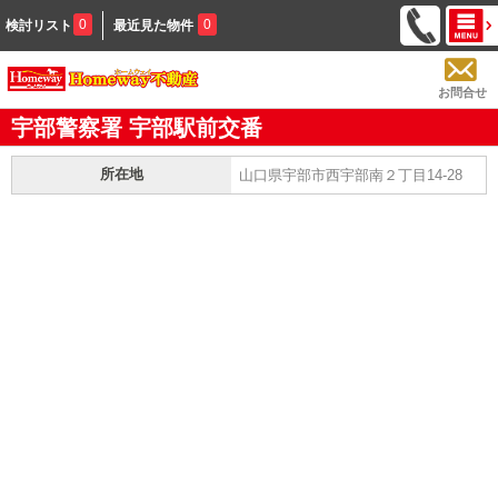
0
0
検討リスト
最近見た物件
お問合せ
宇部警察署 宇部駅前交番
所在地
山口県宇部市西宇部南２丁目14-28