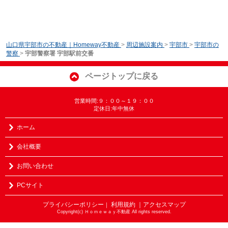
山口県宇部市の不動産｜Homeway不動産
>
周辺施設案内
>
宇部市
>
宇部市の
警察
>
宇部警察署 宇部駅前交番
ページトップに戻る
営業時間:９：００～１９：００
定休日:年中無休
ホーム
会社概要
お問い合わせ
PCサイト
プライバシーポリシー
利用規約
｜アクセスマップ
｜
Copyright(c) Ｈｏｍｅｗａｙ不動産 All rights reserved.