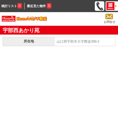
0
0
検討リスト
最近見た物件
お問合せ
宇部西あかり苑
所在地
山口県宇部市大字際波399-2