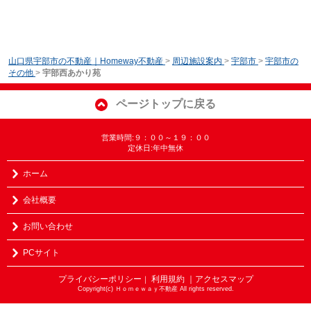
山口県宇部市の不動産｜Homeway不動産
>
周辺施設案内
>
宇部市
>
宇部市の
その他
>
宇部西あかり苑
ページトップに戻る
営業時間:９：００～１９：００
定休日:年中無休
ホーム
会社概要
お問い合わせ
PCサイト
プライバシーポリシー
利用規約
｜アクセスマップ
｜
Copyright(c) Ｈｏｍｅｗａｙ不動産 All rights reserved.