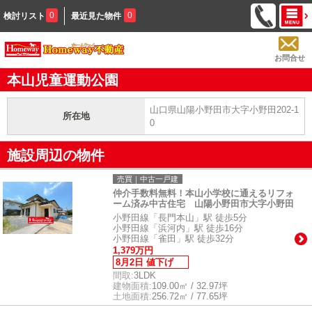
0
0
検討リスト
最近見た物件
お問合せ
本山児童運動公園
山口県山陽小野田市大字小野田202-1
所在地
0
施設周辺の物件
売買｜中古一戸建
仲介手数料無料！本山小学校に通えるリフォ
ーム済み中古住宅 山陽小野田市大字小野田
小野田線「長門本山」駅 徒歩5分
小野田線「浜河内」駅 徒歩16分
小野田線「雀田」駅 徒歩32分
1,379万円
8月2日 値下げ
間取:
3LDK
建物面積:
109.00㎡ / 32.97坪
土地面積:
256.72㎡ / 77.65坪