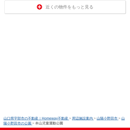
近くの物件をもっと見る
山口県宇部市の不動産｜Homeway不動産
>
周辺施設案内
>
山陽小野田市
>
山
陽小野田市の公園
>
本山児童運動公園