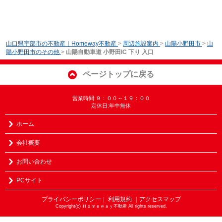
山口県宇部市の不動産｜Homeway不動産
>
周辺施設案内
>
山陽小野田市
>
山
陽小野田市のその他
>
山陽自動車道 小野田IC 下り 入口
ページトップに戻る
営業時間:９：００～１９：００
定休日:年中無休
ホーム
会社概要
お問い合わせ
PCサイト
プライバシーポリシー
利用規約
｜アクセスマップ
｜
Copyright(c) Ｈｏｍｅｗａｙ不動産 All rights reserved.