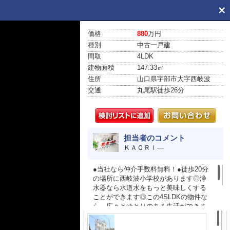
価格
880
万円
種別
中古一戸建
間取
4LDK
建物面積
147.33㎡
住所
山口県宇部市大字西岐波
交通
丸尾駅
徒歩26分
担当者のコメント
ＫＡＯＲＩ―
●当社なら仲介手数料無料！●徒歩20分
の場所に西岐波小学校があります◎浄
水器なら水道水をもっと美味しくする
ことができます◎この4SLDKの物件な
ら、広々とゆとりのある生活ができま
す◎納得の価格帯である、購入価格880
万円の物件は経済的です◎快適な生活