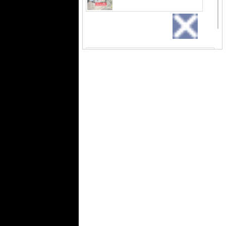
はお住まいから始まります◎住環境が
良いと、自然と笑顔になれますよね◎
そんな素敵でハリのある生活を始めま
外観
かわいいお家になって誕生
しょう(^^)
しました
間取り
お客様のご意見を凝縮した使
いやすい間取り
キッチン
使い勝手の良いシステム
キッチンで楽しくクッキ
ング♪
居間・リビング