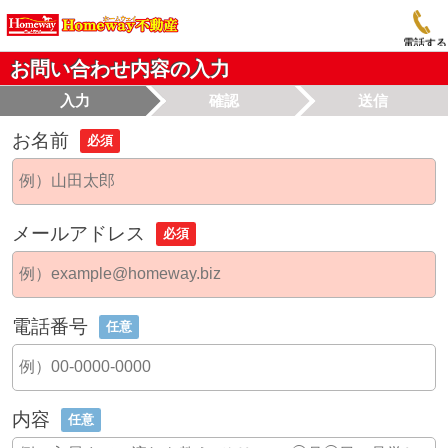
電話する
お問い合わせ内容の入力
入力
確認
送信
お名前
必須
メールアドレス
必須
電話番号
任意
内容
任意