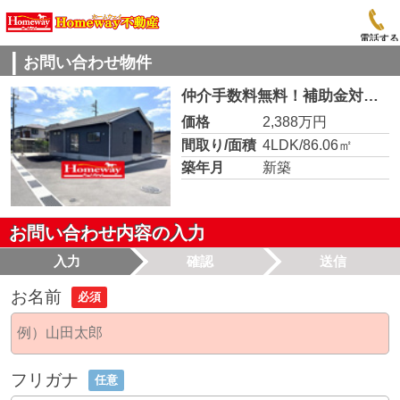
電話する
お問い合わせ物件
仲介手数料無料！補助金対象！宮野小学校に通える新築戸建 山口市宮野下 第９ クレイドルガーデン アーネストワン
価格
2,388万円
間取り/面積
4LDK/86.06㎡
築年月
新築
お問い合わせ内容の入力
入力
確認
送信
お名前
必須
フリガナ
任意