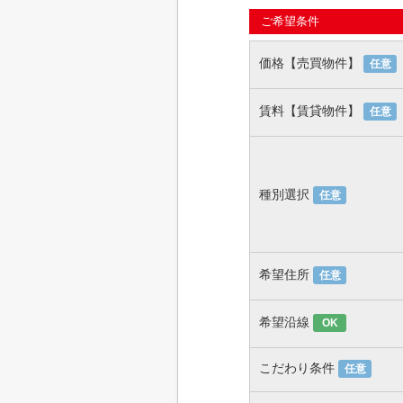
ご希望条件
価格【売買物件】
任意
賃料【賃貸物件】
任意
種別選択
任意
希望住所
任意
希望沿線
OK
こだわり条件
任意