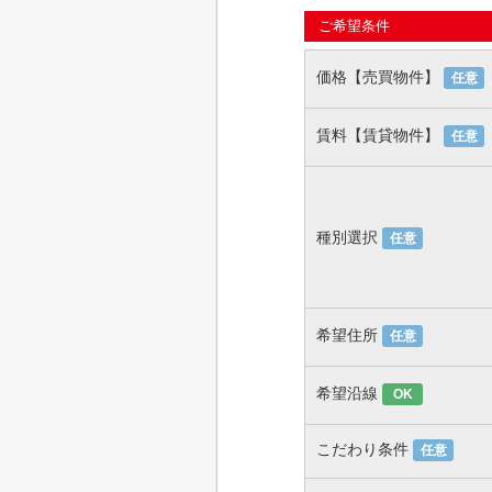
ご希望条件
価格【売買物件】
任意
賃料【賃貸物件】
任意
種別選択
任意
希望住所
任意
希望沿線
OK
こだわり条件
任意