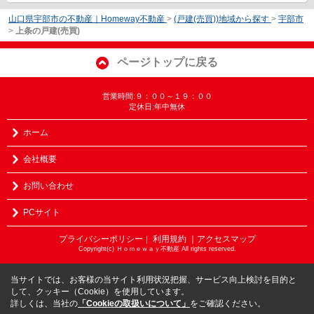
山口県宇部市の不動産｜Homeway不動産
>
(戸建(売買))地域から探す
>
宇部市
>
上条の戸建(売買)
ページトップに戻る
営業時間:９：００～１９：００
定休日:年中無休
ホーム
会社概要
お問い合わせ
PCサイト
プライバシーポリシー
利用規約
｜アクセスマップ
｜
Copyright(c) Ｈｏｍｅｗａｙ不動産 All rights reserved.
当サイトでは、お客様の当サイト利用状況把握、サービス向上検討を目的と
して、クッキー（Cookie）を使用しています。
詳しくは、当社の
「Cookieの取扱いについて」
をご確認ください。