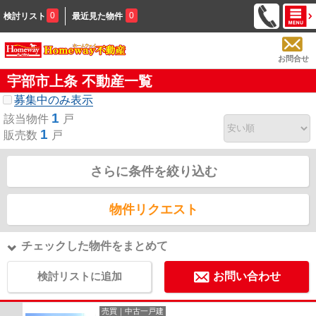
0
0
検討リスト
最近見た物件
お問合せ
宇部市上条 不動産一覧
募集中のみ表示
1
該当物件
戸
1
販売数
戸
さらに条件を絞り込む
物件リクエスト
チェックした物件をまとめて
検討リストに追加
お問い合わせ
売買｜中古一戸建