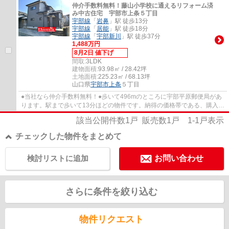
仲介手数料無料！藤山小学校に通えるリフォーム済
み中古住宅 宇部市上条５丁目
宇部線
「
岩鼻
」駅 徒歩13分
宇部線
「
居能
」駅 徒歩18分
宇部線
「
宇部新川
」駅 徒歩37分
1,488万円
8月2日 値下げ
間取:
3LDK
建物面積:
93.98㎡ / 28.42坪
土地面積:
225.23㎡ / 68.13坪
山口県
宇部市
上条
５丁目
●当社なら仲介手数料無料！●歩いて496mのところに宇部平原郵便局があ
ります。駅まで歩いて13分ほどの物件です。納得の価格帯である、購入価
格1,498万円の物件は経済的です。ご希望に沿...
該当公開件数
1
戸 販売数
1
戸
1-1
戸表示
チェックした物件をまとめて
検討リストに追加
お問い合わせ
さらに条件を絞り込む
物件リクエスト