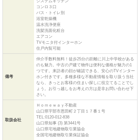
システムキッチン
コンロ３口
バス・トイレ別
浴室乾燥機
温水洗浄便座
洗髪洗面化粧台
エアコン
TVモニタ付インターホン
住戸内覧可能
仲介手数料無料！徒歩25分の距離に川上中学校がある
のも魅力。中古の戸建て物件は便利な価格が魅力の1
つです。来訪者の顔が確認できる、安心のTVインター
備考
ホン付きです。多種多様な不動産情報を取り扱う当社
なら、きっとお客様の住まい探しに役立てることでし
ょう。お引っ越しをお考えの方は是非お問い合わせ下
さい。
Ｈｏｍｅｗａｙ不動産
山口県宇部市恩田町２丁目１７番１号
TEL:0120-012-838
取扱会社
山口県知事 (3) 第3441号
山口県宅地建物取引業協会
全国宅地建物取引業保証協会