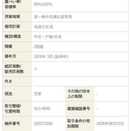
建ぺい率/
60%/200%
容積率
用途地域
第一種中高層住居専用
都市計画
非線引区域
種別/構造
中古一戸建/木造
階建
2階建
築年月
1978年 3月 (築48年)
総区画数/
-/-
販売区画数
向き
-
その他の法令
現況
空家
-
上の制限
取引態様/
仲介/即時
建築確認番号
-
引渡時期
取引条件の有
物件番号
105272186
2026年08月21日
効期限