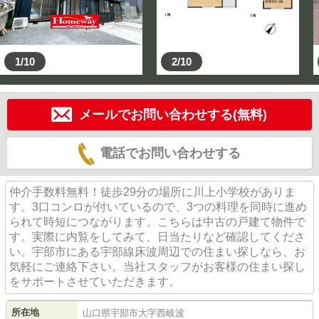
1/10
2/10
メールでお問い合わせする(無料)
電話でお問い合わせする
仲介手数料無料！徒歩29分の場所に川上小学校がありま
す。3口コンロが付いているので、3つの料理を同時に進め
られて時短につながります。こちらは中古の戸建て物件で
す。実際に内覧をしてみて、日当たりなど確認してくださ
い。宇部市にある宇部線床波周辺での住まい探しなら、お
気軽にご連絡下さい。当社スタッフがお客様の住まい探し
をサポートさせていただきます。
所在地
山口県
宇部市
大字西岐波