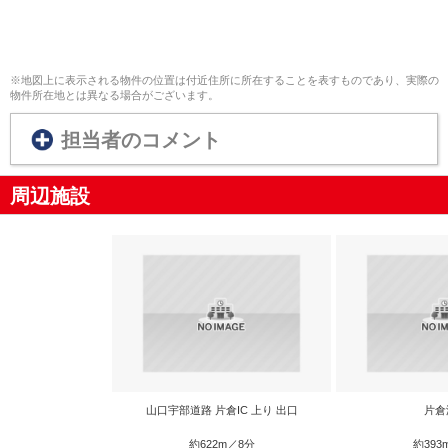
※地図上に表示される物件の位置は付近住所に所在することを表すものであり、実際の
物件所在地とは異なる場合がございます。
担当者のコメント
周辺施設
山口宇部道路 片倉IC 上り 出口
片倉
約622m／8分
約393