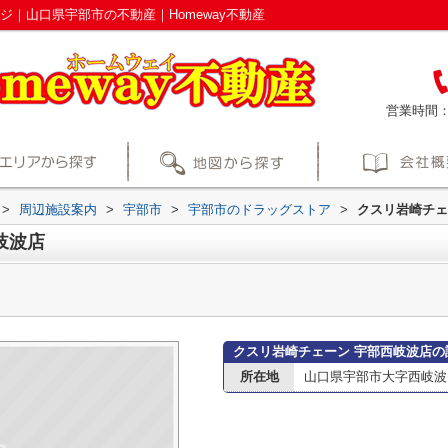
ジ｜山口県宇部市の不動産｜Homeway不動産
営業時間
>
周辺施設案内
>
宇部市
>
宇部市のドラッグストア
>
クスリ岩崎チェ
岐波店
クスリ岩崎チェーン 宇部西岐波店の
所在地
山口県宇部市大字西岐波15