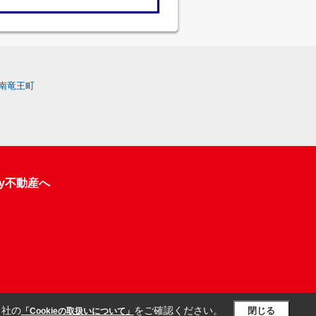
南竜王町
y不動産へ
当社の
をご確認ください。
閉じる
「Cookieの取扱いについて」