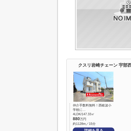
クスリ岩崎チェーン 宇部
仲介手数料無料！西岐波小
学校に…
4LDK/147.33㎡
880
万円
約1128m／15分
詳細を見る