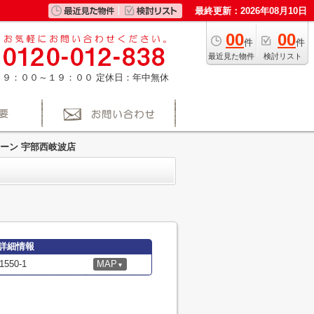
最終更新：2026年08月10日
00
00
件
件
最近見た物件
検討リスト
：９：００～１９：００
定休日：年中無休
ーン 宇部西岐波店
詳細情報
50-1
MAP
▼