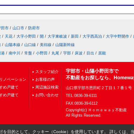
野田市
/
山口市
/
防府市
波
/
天花
/
大字小野田
/
開
/
大字東岐波
/
新田
/
大字西高泊
/
大字中野開作
/
線
/
山陽本線
/
山口線
/
美祢線
/
山陽新幹線
田港
/
南中川
/
常盤
/
小野田
/
丸尾
/
宇部
/
床波
/
目出
/
居能
宇部市・山陽小野田市で
スタッフ紹介
不動産をお探しなら、Homewa
リノベーション
お客様の声
すめ戸建て
周辺施設検索
山口県宇部市恩田町２丁目１７番１号
すめ戸建て
お問い合わせ
TEL:0836-39-6111
FAX:0836-39-6112
Copyright(c) Ｈｏｍｅｗａｙ不動産
All Rights Reserved.
を目的として、クッキー（Cookie）を使用しています。
詳しくは、