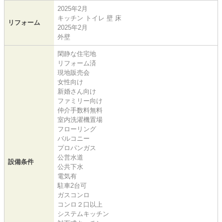
2025年2月
キッチン トイレ 壁 床
リフォーム
2025年2月
外壁
閑静な住宅地
リフォーム済
現地販売会
女性向け
新婚さん向け
ファミリー向け
仲介手数料無料
室内洗濯機置場
フローリング
バルコニー
プロパンガス
公営水道
設備条件
公共下水
電気有
駐車2台可
ガスコンロ
コンロ２口以上
システムキッチン