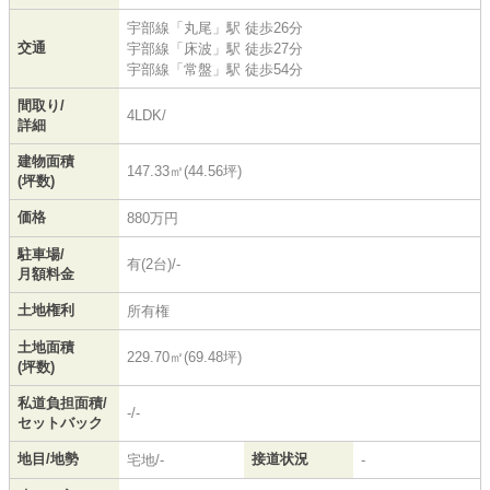
宇部線
「
丸尾
」駅 徒歩26分
交通
宇部線
「
床波
」駅 徒歩27分
宇部線
「
常盤
」駅 徒歩54分
間取り/
4LDK/
詳細
建物面積
147.33㎡(44.56坪)
(坪数)
価格
880万円
駐車場/
有(2台)/-
月額料金
土地権利
所有権
土地面積
229.70㎡(69.48坪)
(坪数)
私道負担面積/
-/-
セットバック
地目/地勢
接道状況
宅地/-
-