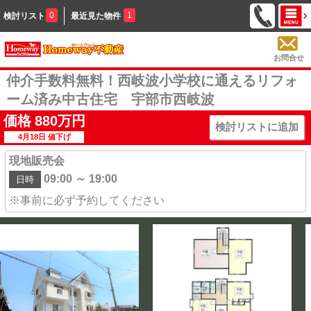
0
1
検討リスト
最近見た物件
お問合せ
仲介手数料無料！西岐波小学校に通えるリフォ
ーム済み中古住宅 宇部市西岐波
価格
880
万円
検討リストに追加
4月18日 値下げ
現地販売会
09:00 ～ 19:00
日時
※事前に必ず予約してください