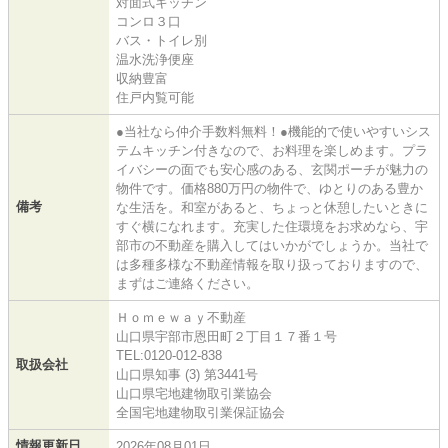
対面式キッチン
コンロ３口
バス・トイレ別
温水洗浄便座
収納豊富
住戸内覧可能
●当社なら仲介手数料無料！●機能的で使いやすいシス
テムキッチン付きなので、お料理を楽しめます。プラ
イバシーの面でも安心感のある、玄関ポーチが魅力の
物件です。価格880万円の物件で、ゆとりのある豊か
備考
な生活を。和室があると、ちょっと休憩したいときに
すぐ横になれます。充実した住環境をお求めなら、宇
部市の不動産を購入してはいかがでしょうか。当社で
は多種多様な不動産情報を取り扱っておりますので、
まずはご連絡ください。
Ｈｏｍｅｗａｙ不動産
山口県宇部市恩田町２丁目１７番１号
TEL:0120-012-838
取扱会社
山口県知事 (3) 第3441号
山口県宅地建物取引業協会
全国宅地建物取引業保証協会
情報更新日
2026年08月01日