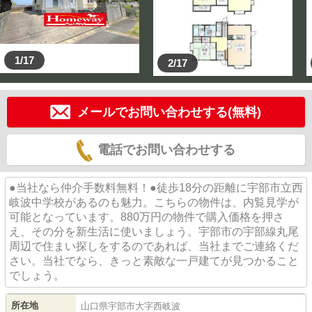
1/17
2/17
メールでお問い合わせする(無料)
電話でお問い合わせする
●当社なら仲介手数料無料！●徒歩18分の距離に宇部市立西
岐波中学校があるのも魅力。こちらの物件は、内覧見学が
可能となっています。880万円の物件で購入価格を押さ
え、その分を新生活に使いましょう。宇部市の宇部線丸尾
周辺で住まい探しをするのであれば、当社までご連絡くだ
さい。当社でなら、きっと素敵な一戸建てが見つかること
でしょう。
所在地
山口県
宇部市
大字西岐波