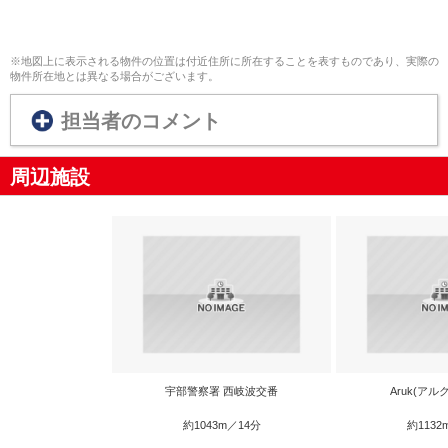
※地図上に表示される物件の位置は付近住所に所在することを表すものであり、実際の
物件所在地とは異なる場合がございます。
担当者のコメント
周辺施設
宇部警察署 西岐波交番
Aruk(アル
約1043m／14分
約1132