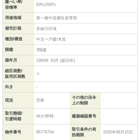
建ぺい率/
60%/200%
容積率
用途地域
第一種中高層住居専用
都市計画
非線引区域
種別/構造
中古一戸建/木造
階建
3階建
築年月
1993年 10月 (築32年)
総区画数/
-/-
販売区画数
向き
-
その他の法令
現況
空家
-
上の制限
取引態様/
仲介/即時
建築確認番号
-
引渡時期
取引条件の有
物件番号
95776754
2026年08月15日
効期限