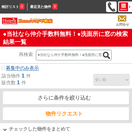
0
0
検討リスト
最近見た物件
お問合せ
●当社なら仲介手数料無料！●洗面所に窓の検索
結果一覧
再検索
募集中のみ表示
1
該当物件
件
1
販売数
件
さらに条件を絞り込む
物件リクエスト
チェックした物件をまとめて