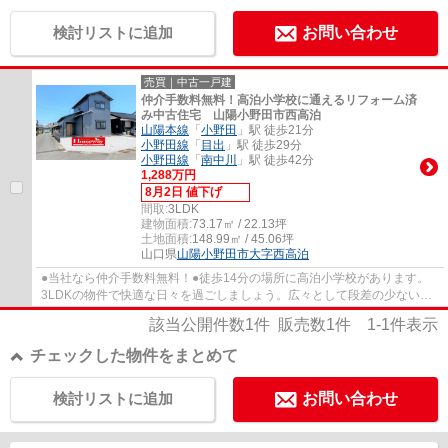
検討リストに追加
お問い合わせ
売買｜中古一戸建
仲介手数料無料！高泊小学校に通えるリフォーム済
み中古住宅 山陽小野田市西高泊
山陽本線
「
小野田
」駅 徒歩21分
小野田線
「
目出
」駅 徒歩29分
小野田線
「
南中川
」駅 徒歩42分
1,288万円
8月2日 値下げ
間取:
3LDK
建物面積:
73.17㎡ / 22.13坪
土地面積:
148.99㎡ / 45.06坪
山口県
山陽小野田市
大字西高泊
●当社なら仲介手数料無料！●徒歩14分の場所に高泊小学校があります。
3LDKの物件で快適な日々を過ごしましょう。広々として段差の少ない平
坦地は日常の生活も送りやすい場所となってお...
該当公開件数
1
件 販売数
1
件
1-1
件表示
チェックした物件をまとめて
検討リストに追加
お問い合わせ