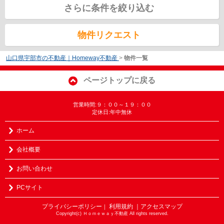
さらに条件を絞り込む
物件リクエスト
山口県宇部市の不動産｜Homeway不動産
>
物件一覧
ページトップに戻る
営業時間:９：００～１９：００
定休日:年中無休
ホーム
会社概要
お問い合わせ
PCサイト
プライバシーポリシー
利用規約
｜アクセスマップ
｜
Copyright(c) Ｈｏｍｅｗａｙ不動産 All rights reserved.