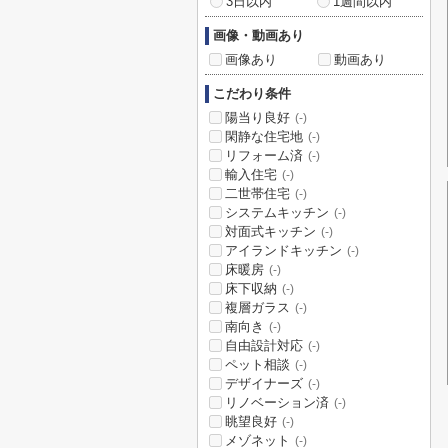
3日以内
1週間以内
画像・動画あり
画像あり
動画あり
こだわり条件
陽当り良好
(-)
閑静な住宅地
(-)
リフォーム済
(-)
輸入住宅
(-)
二世帯住宅
(-)
システムキッチン
(-)
対面式キッチン
(-)
アイランドキッチン
(-)
床暖房
(-)
床下収納
(-)
複層ガラス
(-)
南向き
(-)
自由設計対応
(-)
ペット相談
(-)
デザイナーズ
(-)
リノベーション済
(-)
眺望良好
(-)
メゾネット
(-)