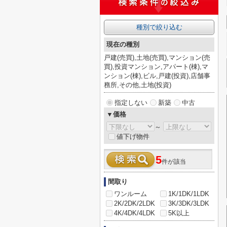
種別で絞り込む
現在の種別
戸建(売買),土地(売買),マンション(売
買),投資マンション,アパート(棟),マ
ンション(棟),ビル,戸建(投資),店舗事
務所,その他,土地(投資)
指定しない
新築
中古
▼価格
～
値下げ物件
5
件が該当
間取り
ワンルーム
1K/1DK/1LDK
2K/2DK/2LDK
3K/3DK/3LDK
4K/4DK/4LDK
5K以上