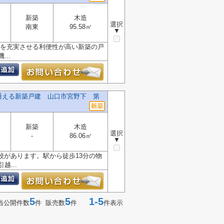
新築
木造
選択
南東
95.58㎡
▼
活を充実させる利便性が高い新築の戸
..
通える新築戸建 山口市宮野下 第
新築
木造
選択
-
86.06㎡
▼
校があります。駅から徒歩13分の物
...
5
5
1-5
当公開件数
件 販売数
件
件表示