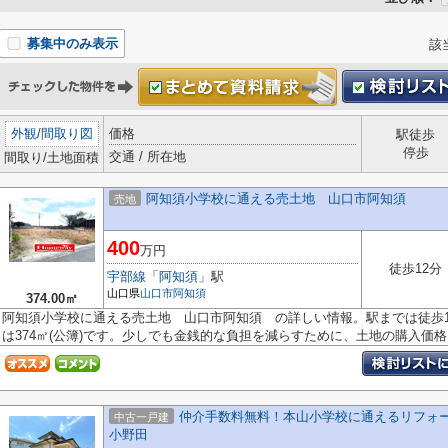
募集中のみ表示
該
外観
/
間取り図
価格
駅徒歩
停歩
交通 / 所在地
間取り/土地面積
阿知須小学校に通える売土地 山口市阿知須
売地
400
万円
徒歩12分
宇部線
「
阿知須
」駅
山口県
山口市
阿知須
374.00㎡
阿知須小学校に通える売土地 山口市阿知須 の詳しい情報。駅までは徒歩
は374㎡(公簿)です。少しでも金銭的な負担を減らすために、土地の購入価格は
仲介手数料無料！本山小学校に通えるリフォ
中古一戸建
小野田