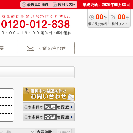
最終更新：2026年08月09日
00
00
件
件
最近見た物件
検討リスト
：９：００～１９：００
定休日：年中無休
表示件数：