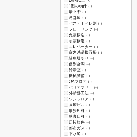
20階以上
(-)
1階の物件
(-)
最上階
(-)
角部屋
(-)
バス・トイレ別
(-)
フローリング
(-)
免震構造
(-)
耐震構造
(-)
エレベーター
(-)
室内洗濯機置場
(-)
駐車場あり
(-)
個別空調
(-)
給湯室
(-)
機械警備
(-)
OAフロア
(-)
バリアフリー
(-)
外断熱工法
(-)
ワンフロア
(-)
高層ビル
(-)
事務所可
(-)
飲食店可
(-)
居抜物件
(-)
都市ガス
(-)
下水道
(-)