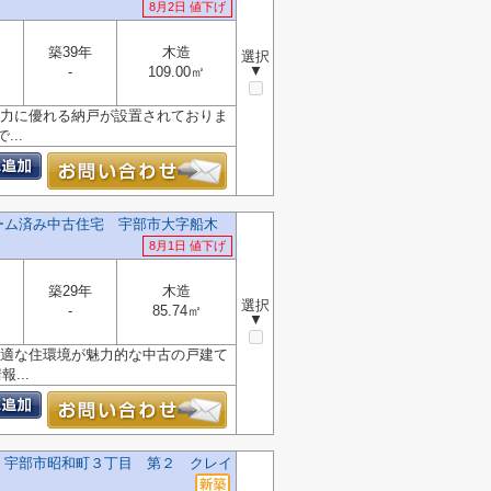
8月2日 値下げ
築39年
木造
選択
▼
-
109.00㎡
納力に優れる納戸が設置されておりま
..
ーム済み中古住宅 宇部市大字船木
8月1日 値下げ
築29年
木造
選択
-
85.74㎡
▼
快適な住環境が魅力的な中古の戸建て
...
 宇部市昭和町３丁目 第２ クレイ