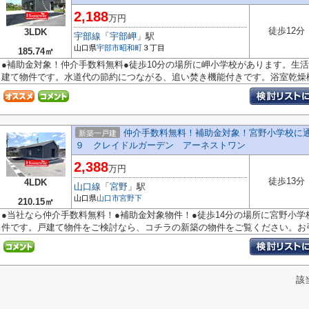
2,188
万円
徒歩12分
3LDK
宇部線
「
宇部岬
」駅
山口県
宇部市
昭和町
３丁目
185.74㎡
●補助金対象！仲介手数料無料●徒歩10分の場所に岬小学校があります。生
建て物件です。水道代の節約につながる、追い焚き機能付きです。浴室乾燥機.
仲介手数料無料！補助金対象！宮野小学校に
新築一戸建
９ クレイドルガーデン アーネストワン
2,388
万円
徒歩13分
4LDK
山口線
「
宮野
」駅
山口県
山口市
宮野下
210.15㎡
●当社なら仲介手数料無料！●補助金対象物件！●徒歩14分の場所に宮野小学
件です。戸建て物件をご検討なら、コチラの新築の物件をご覧ください。お引越
該