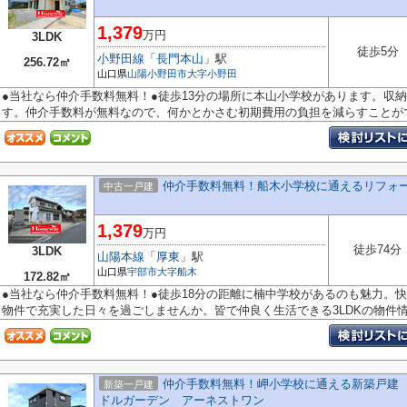
1,379
万円
3LDK
徒歩5分
小野田線
「
長門本山
」駅
256.72㎡
山口県
山陽小野田市
大字小野田
●当社なら仲介手数料無料！●徒歩13分の場所に本山小学校があります。収
す。仲介手数料が無料なので、何かとかさむ初期費用の負担を減らすことがで.
仲介手数料無料！船木小学校に通えるリフォ
中古一戸建
1,379
万円
徒歩74分
3LDK
山陽本線
「
厚東
」駅
山口県
宇部市
大字船木
172.82㎡
●当社なら仲介手数料無料！●徒歩18分の距離に楠中学校があるのも魅力。
物件で充実した日々を過ごしませんか。皆で仲良く生活できる3LDKの物件情報
仲介手数料無料！岬小学校に通える新築戸建
新築一戸建
ドルガーデン アーネストワン