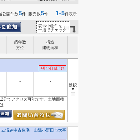
5
5
1-5
当公開件数
件 販売数
件
件表示
表示中物件を
一括でチェック
築年数
構造
方位
建物面積
4月15日 値下げ
-
-
選択
-
-
▼
12分でアクセス可能です。土地面積
...
ーム済み中古住宅 山陽小野田市大字