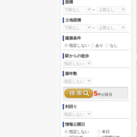
面積
～
土地面積
～
建築条件
指定しない
あり
なし
駅からの徒歩
築年数
5
件が該当
利回り
情報公開日
指定しない
本日