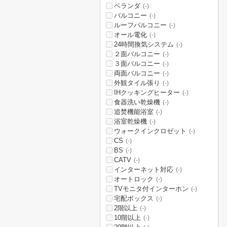
ベランダ
(-)
バルコニー
(-)
ルーフバルコニー
(-)
オール電化
(-)
24時間換気システム
(-)
２面バルコニー
(-)
３面バルコニー
(-)
両面バルコニー
(-)
外観タイル張り
(-)
IHクッキングヒーター
(-)
食器洗い乾燥機
(-)
追焚機能浴室
(-)
浴室乾燥機
(-)
ウォークインクロゼット
(-)
CS
(-)
BS
(-)
CATV
(-)
インターネット対応
(-)
オートロック
(-)
TVモニタ付インターホン
(-)
宅配ボックス
(-)
2階以上
(-)
10階以上
(-)