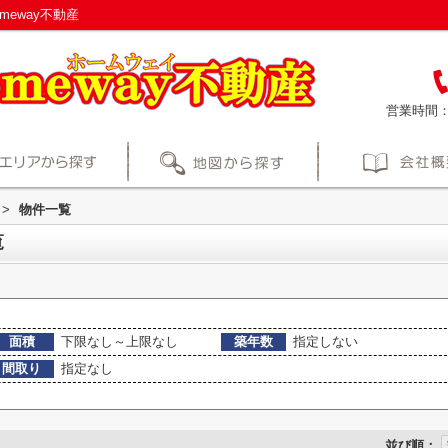
eway不動産
営業時間
>
物件一覧
覧
面積
下限なし～上限なし
築年数
指定しない
間取り
指定なし
並び順：