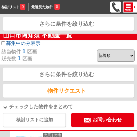
0
0
検討リスト
最近見た物件
さらに条件を絞り込む
お問合せ
山口市阿知須 不動産一覧
募集中のみ表示
1
該当物件
区画
1
販売数
区画
さらに条件を絞り込む
物件リクエスト
チェックした物件をまとめて
検討リストに追加
お問い合わせ
売買｜売地