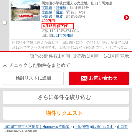
阿知須小学校に通える売土地 山口市阿知須
宇部線
「
阿知須
」駅 徒歩12分
宇部線
「
岩倉
」駅 徒歩32分
宇部線
「
岐波
」駅 徒歩36分
400万円
4月15日 値下げ
坪数:
113.13坪/374.00㎡
山口県
山口市
阿知須
阿知須小学校に通える売土地 山口市阿知須 の詳しい情報。駅までは徒
歩12分でアクセス可能です。土地面積は374㎡(公簿)です。少しでも金銭
的な負担を減らすために、土地の購入価格は...
該当公開件数
1
区画 販売数
1
区画
1-1
区画表示
チェックした物件をまとめて
検討リストに追加
お問い合わせ
さらに条件を絞り込む
物件リクエスト
山口県宇部市の不動産｜Homeway不動産
>
(土地(売買))地域から探す
>
山口市
>
阿知須の土地(売買)