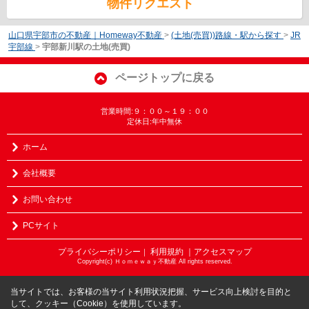
物件リクエスト
山口県宇部市の不動産｜Homeway不動産
>
(土地(売買))路線・駅から探す
>
JR
宇部線
>
宇部新川駅の土地(売買)
ページトップに戻る
営業時間:９：００～１９：００
定休日:年中無休
ホーム
会社概要
お問い合わせ
PCサイト
プライバシーポリシー
利用規約
｜アクセスマップ
｜
Copyright(c) Ｈｏｍｅｗａｙ不動産 All rights reserved.
当サイトでは、お客様の当サイト利用状況把握、サービス向上検討を目的と
して、クッキー（Cookie）を使用しています。