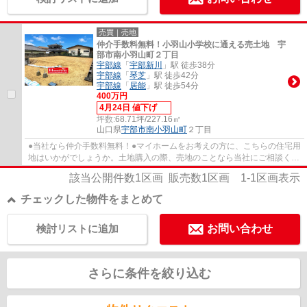
売買｜売地
仲介手数料無料！小羽山小学校に通える売土地 宇
部市南小羽山町２丁目
宇部線
「
宇部新川
」駅 徒歩38分
宇部線
「
琴芝
」駅 徒歩42分
宇部線
「
居能
」駅 徒歩54分
400万円
4月24日 値下げ
坪数:
68.71坪/227.16㎡
山口県
宇部市
南小羽山町
２丁目
●当社なら仲介手数料無料！●マイホームをお考えの方に、こちらの住宅用
地はいかがでしょうか。土地購入の際、売地のことなら当社にご相談くだ
さい。幅広い方にご好評の、400万円のこち...
該当公開件数
1
区画 販売数
1
区画
1-1
区画表示
チェックした物件をまとめて
検討リストに追加
お問い合わせ
さらに条件を絞り込む