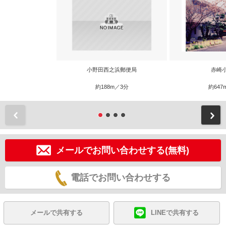
小野田西之浜郵便局
赤崎
約188m／3分
約647
前
メールでお問い合わせする(無料)
電話でお問い合わせする
メールで共有する
LINEで共有する