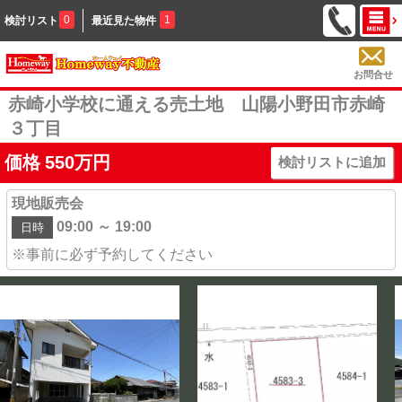
0
1
検討リスト
最近見た物件
お問合せ
赤崎小学校に通える売土地 山陽小野田市赤崎
３丁目
価格
550
万円
検討リストに追加
現地販売会
09:00 ～ 19:00
日時
※事前に必ず予約してください