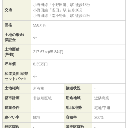
小野田線
「
小野田港
」駅 徒歩13分
交通
小野田線
「
雀田
」駅 徒歩16分
小野田線
「
南小野田
」駅 徒歩22分
価格
550万円
土地の敷金/
-/-
保証金
土地面積
217.67㎡(65.84坪)
(坪数)
坪単価
8.35万円
私道負担面積/
-/-
セットバック
土地権利
接道状況
所有権
-
都市計画
用途地域
非線引区域
近隣商業
建築条件
地目/地勢
-
宅地/平坦
建ぺい率
容積率
80%
200%
総区画数
販売区画数
-
-