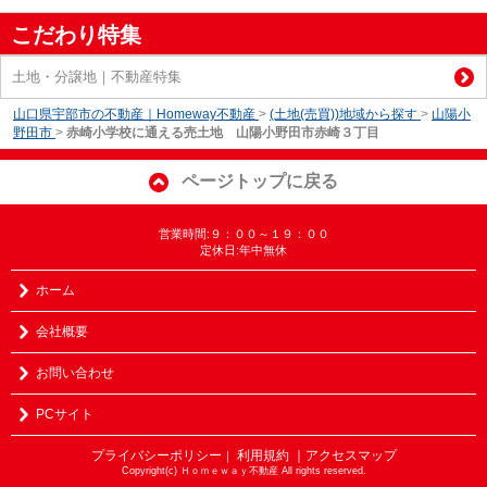
こだわり特集
土地・分譲地｜不動産特集
山口県宇部市の不動産｜Homeway不動産
>
(土地(売買))地域から探す
>
山陽小
野田市
>
赤崎小学校に通える売土地 山陽小野田市赤崎３丁目
ページトップに戻る
営業時間:９：００～１９：００
定休日:年中無休
ホーム
会社概要
お問い合わせ
PCサイト
プライバシーポリシー
利用規約
｜アクセスマップ
｜
Copyright(c) Ｈｏｍｅｗａｙ不動産 All rights reserved.