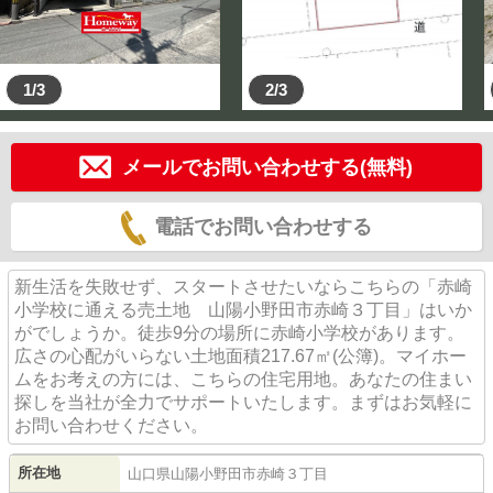
1/3
2/3
メールでお問い合わせする(無料)
電話でお問い合わせする
新生活を失敗せず、スタートさせたいならこちらの「赤崎
小学校に通える売土地 山陽小野田市赤崎３丁目」はいか
がでしょうか。徒歩9分の場所に赤崎小学校があります。
広さの心配がいらない土地面積217.67㎡(公簿)。マイホー
ムをお考えの方には、こちらの住宅用地。あなたの住まい
探しを当社が全力でサポートいたします。まずはお気軽に
お問い合わせください。
所在地
山口県
山陽小野田市
赤崎
３丁目