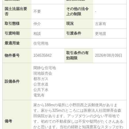
国土法届出要
その他の法令
不要
-
否
上の制限
取引態様
現況
仲介
古家有
引渡時期
引渡条件
相談
更地渡
最適用途
住宅用地
取引条件の有
物件番号
104535842
2026年08月09日
効期限
閑静な住宅地
現地販売会
都市ガス
設備条件
公営水道
公共下水
電気有
家から188mの場所に小野田西之浜郵便局がありま
す。家から325mのところには医療法人社団輝斉会森
田病院があります。アップダウンの少ない平坦地で
備考
す。初めての不動産探しは不安や疑問がたくさんある
かと思います。当社の経験と知識豊富なスタッフがわ