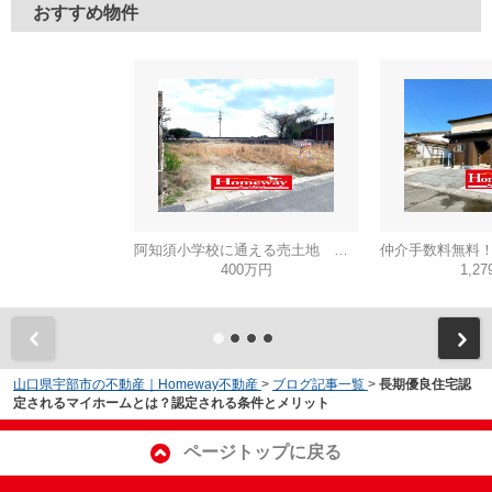
おすすめ物件
阿知須小学校に通える売土地 山口市阿知須
400万円
1,2
山口県宇部市の不動産｜Homeway不動産
>
ブログ記事一覧
>
長期優良住宅認
定されるマイホームとは？認定される条件とメリット
ページトップに戻る