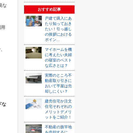
税な
おすすめ記事
戸建て購入にあ
たり知っておき
利用
たい！引っ越し
の挨拶における
ポイン...
で、
マイホームを機
に考えたい夫婦
の寝室のベスト
な広さとは？
実際のところ不
動産取り引きに
おいて平屋は売
却しにくい？
建売住宅か注文
下な
住宅それぞれの
メリットデメリ
ットをご紹介！
不動産の旗竿地
を売却するに