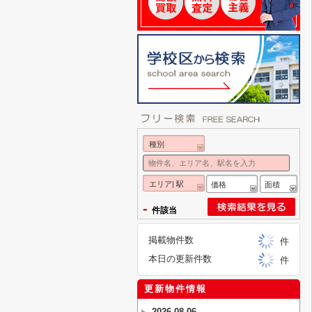
種別
エリア| 駅
価格
面積
-
件該当
掲載物件数
件
本日の更新件数
件
更新物件情報
2026-08-06