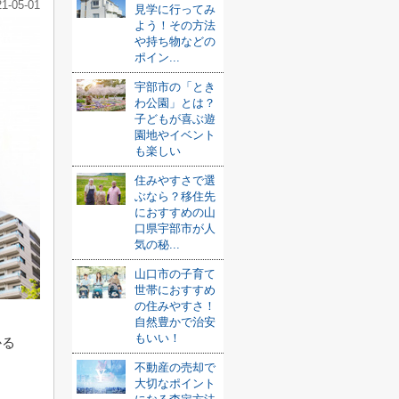
21-05-01
見学に行ってみ
よう！その方法
や持ち物などの
ポイン...
宇部市の「とき
わ公園」とは？
子どもが喜ぶ遊
園地やイベント
も楽しい
住みやすさで選
ぶなら？移住先
におすすめの山
口県宇部市が人
気の秘...
山口市の子育て
世帯におすすめ
の住みやすさ！
自然豊かで治安
もいい！
かる
不動産の売却で
大切なポイント