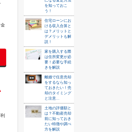
になる査定方法
か
を知っておこ
う！
住宅ローンにお
付金
ける収入合算と
は？メリットと
デメリットも解
説！
家を購入する際
は住所変更が必
要！必要な手続
きを解説
離婚で任意売却
をするなら知っ
ておきたい！売
い
却のタイミング
と注意...
土地の評価額と
は？不動産売却
が利
前に知っておき
たい特徴や調べ
方を解説