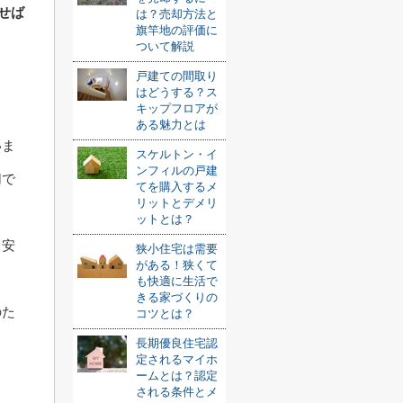
せば
は？売却方法と
旗竿地の評価に
ついて解説
戸建ての間取り
はどうする？ス
キップフロアが
ある魅力とは
いま
スケルトン・イ
ンフィルの戸建
切で
てを購入するメ
リットとデメリ
ットとは？
目安
狭小住宅は需要
がある！狭くて
も快適に生活で
きる家づくりの
のた
コツとは？
長期優良住宅認
定されるマイホ
ームとは？認定
される条件とメ