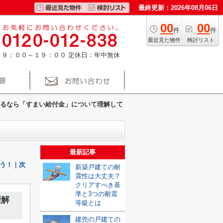
最終更新：2026年08月06日
00
00
件
件
最近見た物件
検討リスト
：９：００～１９：００
定休日：年中無休
るなら「すまい給付金」について理解して
最新記事
う！｜次
新築戸建ての耐
震性は大丈夫？
クリアすべき基
準と3つの耐震
理解
等級とは
建売の戸建ての