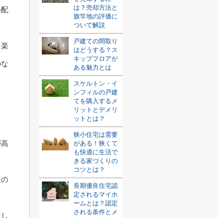
は？売却方法と
心配
旗竿地の評価に
ついて解説
戸建ての間取り
も楽
はどうする？ス
キップフロアが
のな
ある魅力とは
スケルトン・イ
ンフィルの戸建
てを購入するメ
リットとデメリ
ットとは？
狭小住宅は需要
が高
がある！狭くて
も快適に生活で
きる家づくりの
コツとは？
屋の
長期優良住宅認
定されるマイホ
。
ームとは？認定
される条件とメ
てし