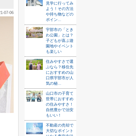
見学に行ってみ
よう！その方法
21-07-06
や持ち物などの
ポイン...
宇部市の「とき
わ公園」とは？
子どもが喜ぶ遊
園地やイベント
も楽しい
住みやすさで選
ぶなら？移住先
におすすめの山
口県宇部市が人
気の秘...
山口市の子育て
世帯におすすめ
の住みやすさ！
自然豊かで治安
もいい！
不動産の売却で
大切なポイント