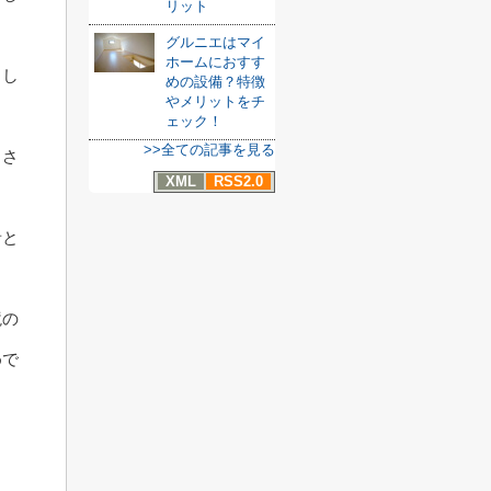
リット
グルニエはマイ
ホームにおすす
もし
めの設備？特徴
やメリットをチ
ェック！
>>全ての記事を見る
まさ
XML
RSS2.0
音と
境の
めで