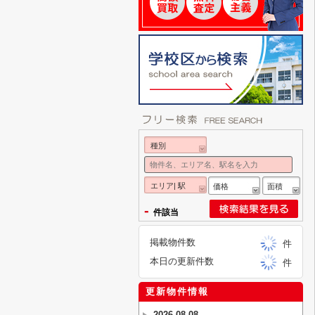
種別
エリア| 駅
価格
面積
-
件該当
掲載物件数
件
本日の更新件数
件
更新物件情報
2026-08-08