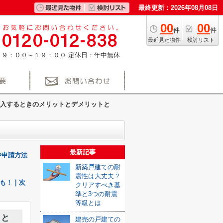
最終更新：2026年08月08日
00
00
件
件
最近見た物件
検討リスト
：９：００～１９：００
定休日：年中無休
入するときのメリットとデメリットと
最新記事
や申請方法
新築戸建ての耐
震性は大丈夫？
も！｜次
クリアすべき基
準と3つの耐震
等級とは
トと
建売の戸建ての