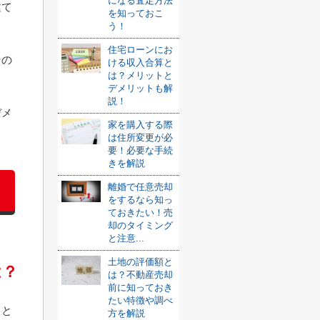
になる査定方法
建て
を知っておこ
う！
住宅ローンにお
その
ける収入合算と
は？メリットと
デメリットも解
説！
デメ
家を購入する際
は住所変更が必
要！必要な手続
きを解説
離婚で任意売却
をするなら知っ
ておきたい！売
却のタイミング
と注意...
土地の評価額と
は？
は？不動産売却
前に知っておき
たい特徴や調べ
うと
方を解説