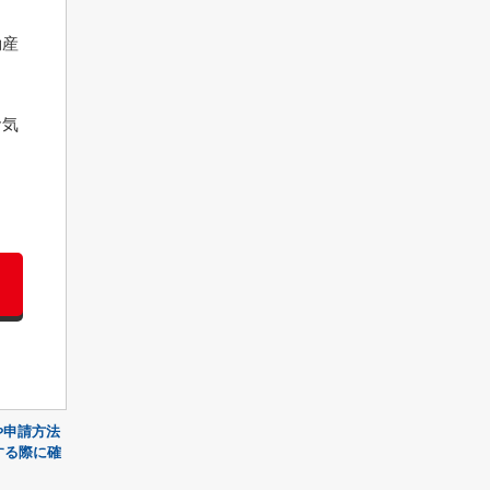
動産
お気
や申請方法
する際に確