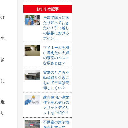
おすすめ記事
かけ
戸建て購入にあ
たり知っておき
たい！引っ越し
の挨拶における
ポイン...
が生
マイホームを機
に考えたい夫婦
の寝室のベスト
も多
な広さとは？
実際のところ不
動産取り引きに
まに
おいて平屋は売
却しにくい？
建売住宅か注文
駅近
住宅それぞれの
メリットデメリ
でし
ットをご紹介！
不動産の旗竿地
を売却するに